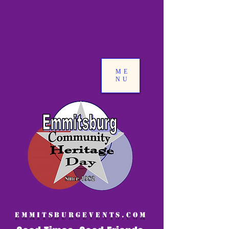
ME
NU
EMMITSBURGEVENTS.COM